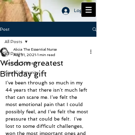
Log In
Post
All Posts
Alicia The Essential Nurse
All Posts
Aug 31, 2021
1 min read
Wisdom greatest
Getting Started
Birthday gift
Your Community
I’ve been through so much in my 
44 years that there isn’t much left 
that can scare me. I’ve felt the 
most emotional pain that I could 
possibly feel, and I’ve felt the most 
pressure that could be felt.  I’ve 
lost to some difficult challenges, 
won the most important ones and 